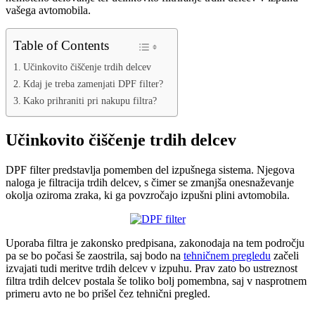
vašega avtomobila.
Table of Contents
Učinkovito čiščenje trdih delcev
Kdaj je treba zamenjati DPF filter?
Kako prihraniti pri nakupu filtra?
Učinkovito čiščenje trdih delcev
DPF filter predstavlja pomemben del izpušnega sistema. Njegova
naloga je filtracija trdih delcev, s čimer se zmanjša onesnaževanje
okolja oziroma zraka, ki ga povzročajo izpušni plini avtomobila.
Uporaba filtra je zakonsko predpisana, zakonodaja na tem področju
pa se bo počasi še zaostrila, saj bodo na
tehničnem pregledu
začeli
izvajati tudi meritve trdih delcev v izpuhu. Prav zato bo ustreznost
filtra trdih delcev postala še toliko bolj pomembna, saj v nasprotnem
primeru avto ne bo prišel čez tehnični pregled.