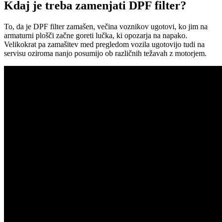
Kdaj je treba zamenjati DPF filter?
To, da je DPF filter zamašen, večina voznikov ugotovi, ko jim na
armaturni plošči začne goreti lučka, ki opozarja na napako.
Velikokrat pa zamašitev med pregledom vozila ugotovijo tudi na
servisu oziroma nanjo posumijo ob različnih težavah z motorjem.