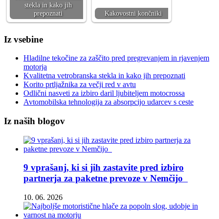
stekla in kako jih
prepoznati
Kakovostni končniki
Iz vsebine
Hladilne tekočine za zaščito pred pregrevanjem in rjavenjem
motorja
Kvalitetna vetrobranska stekla in kako jih prepoznati
Korito prtljažnika za večji red v avtu
Odlični nasveti za izbiro daril ljubiteljem motocrossa
Avtomobilska tehnologija za absorpcijo udarcev s ceste
Iz naših blogov
9 vprašanj, ki si jih zastavite pred izbiro
partnerja za paketne prevoze v Nemčijo
10. 06. 2026