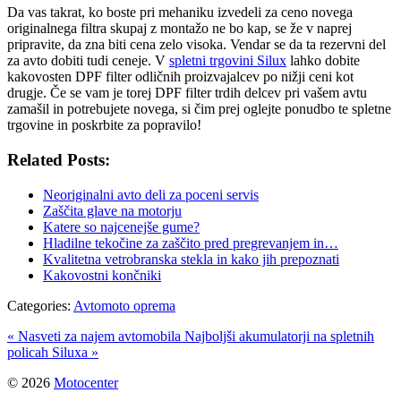
Da vas takrat, ko boste pri mehaniku izvedeli za ceno novega
originalnega filtra skupaj z montažo ne bo kap, se že v naprej
pripravite, da zna biti cena zelo visoka. Vendar se da ta rezervni del
za avto dobiti tudi ceneje. V
spletni trgovini Silux
lahko dobite
kakovosten DPF filter odličnih proizvajalcev po nižji ceni kot
drugje. Če se vam je torej DPF filter trdih delcev pri vašem avtu
zamašil in potrebujete novega, si čim prej oglejte ponudbo te spletne
trgovine in poskrbite za popravilo!
Related Posts:
Neoriginalni avto deli za poceni servis
Zaščita glave na motorju
Katere so najcenejše gume?
Hladilne tekočine za zaščito pred pregrevanjem in…
Kvalitetna vetrobranska stekla in kako jih prepoznati
Kakovostni končniki
Categories:
Avtomoto oprema
« Nasveti za najem avtomobila
Najboljši akumulatorji na spletnih
policah Siluxa »
© 2026
Motocenter