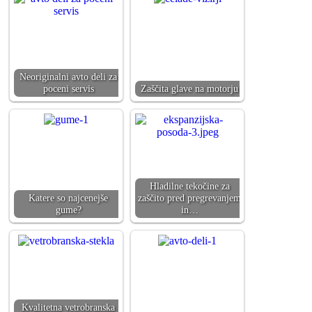
Neoriginalni avto deli za
poceni servis
Zaščita glave na motorju
Hladilne tekočine za
Katere so najcenejše
zaščito pred pregrevanjem
gume?
in…
Kvalitetna vetrobranska