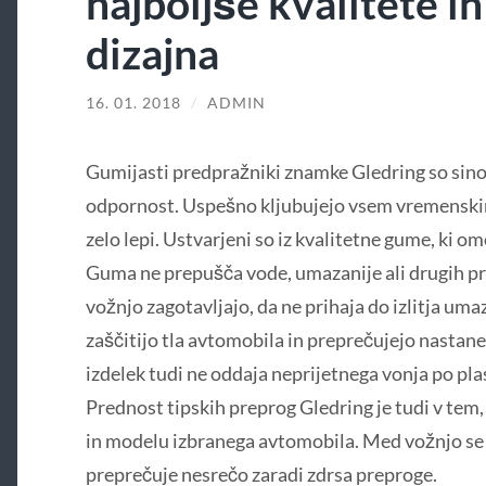
najboljše kvalitete i
dizajna
16. 01. 2018
/
ADMIN
Gumijasti predpražniki znamke Gledring so sino
odpornost. Uspešno kljubujejo vsem vremenski
zelo lepi. Ustvarjeni so iz kvalitetne gume, ki o
Guma ne prepušča vode, umazanije ali drugih pr
vožnjo zagotavljajo, da ne prihaja do izlitja um
zaščitijo tla avtomobila in preprečujejo nasta
izdelek tudi ne oddaja neprijetnega vonja po plas
Prednost tipskih preprog Gledring je tudi v tem
in modelu izbranega avtomobila. Med vožnjo se 
preprečuje nesrečo zaradi zdrsa preproge.