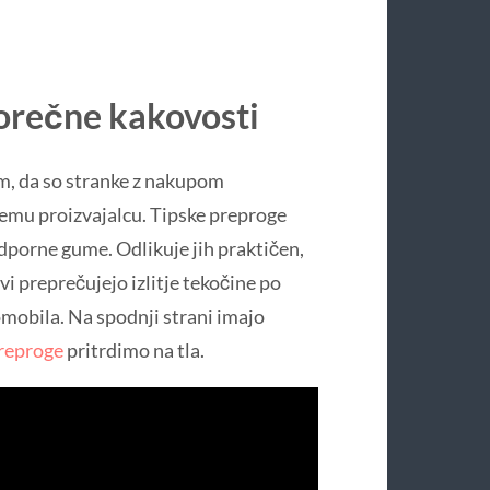
porečne kakovosti
em, da so stranke z nakupom
vemu proizvajalcu. Tipske preproge
odporne gume. Odlikuje jih praktičen,
vi preprečujejo izlitje tekočine po
mobila. Na spodnji strani imajo
reproge
pritrdimo na tla.