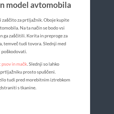
in model avtomobila
i zaščito za prtljažnik. Oboje kupite
tomobila. Na ta način se bodo vsi
 ga zaščitili. Korita in preproge za
a, temveč tudi tovora. Slednji med
i poškodovati.
t psov in mačk
. Slednji so lahko
 prtljažniku prosto spuščeni.
zilo tudi pred morebitnim iztrebkom
straniti s tkanine.