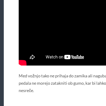
Med vožnjo tako ne prihaja do zamika ali nagub
pedala ne morejo zatakniti ob gumo, kar bi lah
nesreče.