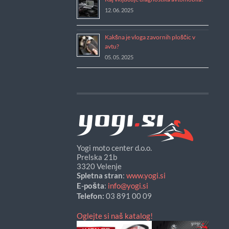
12. 06. 2025
Kakšna je vloga zavornih ploščic v
avtu?
05. 05. 2025
Yogi moto center d.o.o.
Prelska 21b
3320 Velenje
Spletna stran
:
www.yogi.si
E-pošta
:
info@yogi.si
Telefon:
03 891 00 09
Oglejte si naš katalog!