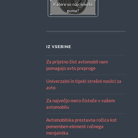
Katere so najcenejše
gume?
IZ VSEBINE
Za prijetno čist avtomobil nam
pomagajo avto preproge
Univerzalni in tipski strešni nosilci za
avto
Za največjo mero čistoče v vašem
avtomobilu
Avtomobilska prestavna ročica kot
pomemben element ročnega
menjalnika