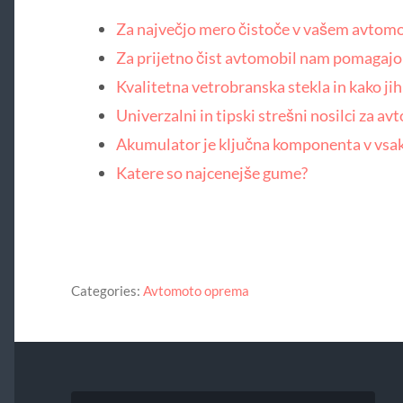
Za največjo mero čistoče v vašem avtom
Za prijetno čist avtomobil nam pomagajo
Kvalitetna vetrobranska stekla in kako ji
Univerzalni in tipski strešni nosilci za avt
Akumulator je ključna komponenta v vs
Katere so najcenejše gume?
Categories:
Avtomoto oprema