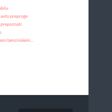
obilu
 avto preproge
h prepoznati
o
akem bencinskem…