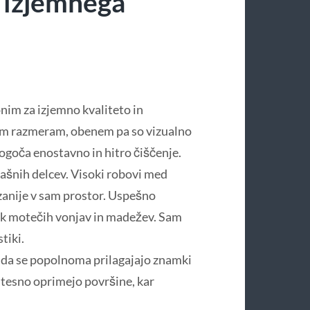
n izjemnega
nim za izjemno kvaliteto in
m razmeram, obenem pa so vizualno
mogoča enostavno in hitro čiščenje.
ašnih delcev. Visoki robovi med
azanije v sam prostor. Uspešno
nek motečih vonjav in madežev. Sam
tiki.
, da se popolnoma prilagajajo znamki
tesno oprimejo površine, kar