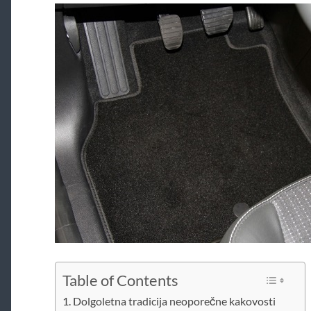
Table of Contents
Dolgoletna tradicija neoporečne kakovosti