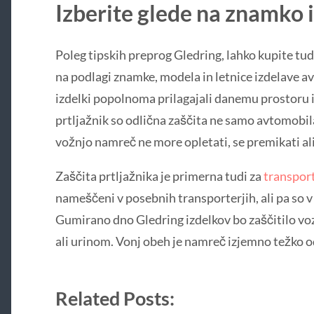
Izberite glede na znamko 
Poleg tipskih preprog Gledring, lahko kupite tud
na podlagi znamke, modela in letnice izdelave av
izdelki popolnoma prilagajali danemu prostoru in
prtljažnik so odlična zaščita ne samo avtomobil
vožnjo namreč ne more opletati, se premikati al
Zaščita prtljažnika je primerna tudi za
transpor
nameščeni v posebnih transporterjih, ali pa so v
Gumirano dno Gledring izdelkov bo zaščitilo vo
ali urinom. Vonj obeh je namreč izjemno težko od
Related Posts: