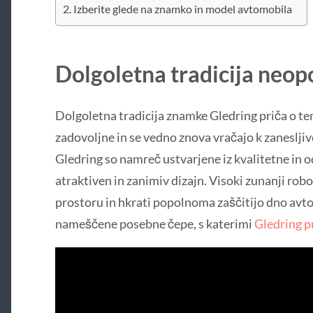
Izberite glede na znamko in model avtomobila
Dolgoletna tradicija neo
Dolgoletna tradicija znamke Gledring priča o t
zadovoljne in se vedno znova vračajo k zaneslji
Gledring so namreč ustvarjene iz kvalitetne in 
atraktiven in zanimiv dizajn. Visoki zunanji robo
prostoru in hkrati popolnoma zaščitijo dno avto
nameščene posebne čepe, s katerimi
Gledring p