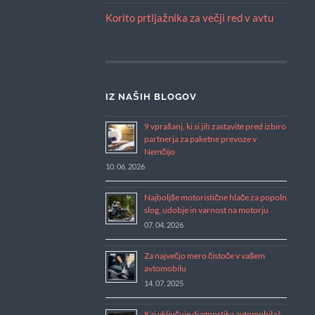
Korito prtljažnika za večji red v avtu
IZ NAŠIH BLOGOV
9 vprašanj, ki si jih zastavite pred izbiro
partnerja za paketne prevoze v
Nemčijo
10. 06. 2026
Najboljše motoristične hlače za popoln
slog, udobje in varnost na motorju
07. 04. 2026
Za največjo mero čistoče v vašem
avtomobilu
14. 07. 2025
Kaj vključuje diagnostika avtomobila?