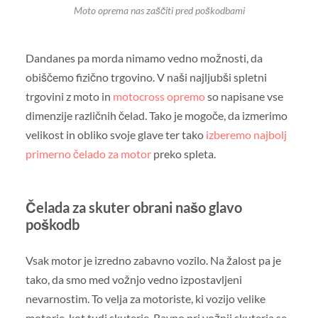
Moto oprema nas zaščiti pred poškodbami
Dandanes pa morda nimamo vedno možnosti, da
obiščemo fizično trgovino. V naši najljubši spletni
trgovini z moto in
motocross opremo
so napisane vse
dimenzije različnih čelad. Tako je mogoče, da izmerimo
velikost in obliko svoje glave ter tako
izberemo najbolj
primerno čelado za motor
preko spleta.
Čelada za skuter obrani našo glavo
poškodb
Vsak motor je izredno zabavno vozilo. Na žalost pa je
tako, da smo med vožnjo vedno izpostavljeni
nevarnostim. To velja za motoriste, ki vozijo velike
motorje, kot tudi skuterje. Ravno pri vožnji skuterja se