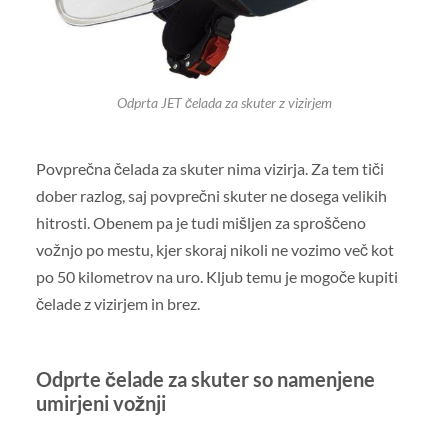
Odprta JET čelada za skuter z vizirjem
Povprečna čelada za skuter nima vizirja. Za tem tiči
dober razlog, saj povprečni skuter ne dosega velikih
hitrosti. Obenem pa je tudi mišljen za sproščeno
vožnjo po mestu, kjer skoraj nikoli ne vozimo več kot
po 50 kilometrov na uro. Kljub temu je mogoče kupiti
čelade z vizirjem in brez.
Odprte čelade za skuter so namenjene
umirjeni vožnji