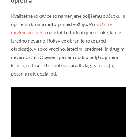
oprema
Kvalitetne rokavice so namenjene boljšemu občutku in
oprijemu krmila motorja med vožnjo. Pri
vožnji v
mrzlem vremenu
nam lahko tudi otrpnejo roke, kar je
izredno nevarno. Rokavice obranijo roke pred
otrplostjo, visoko vročino, letečimi predmeti in drugimi
nevarnostmi. Obenem pa nam nudijo boljši oprijem
krmila, tudi če je to spolzko zaradi vlage v ozračju,
potenja rok, dežja ipd.