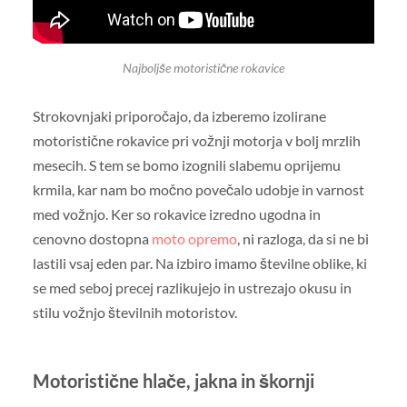
Najboljše motoristične rokavice
Strokovnjaki priporočajo, da izberemo izolirane
motoristične rokavice pri vožnji motorja v bolj mrzlih
mesecih. S tem se bomo izognili slabemu oprijemu
krmila, kar nam bo močno povečalo udobje in varnost
med vožnjo. Ker so rokavice izredno ugodna in
cenovno dostopna
moto opremo
, ni razloga, da si ne bi
lastili vsaj eden par. Na izbiro imamo številne oblike, ki
se med seboj precej razlikujejo in ustrezajo okusu in
stilu vožnjo številnih motoristov.
Motoristične hlače, jakna in škornji