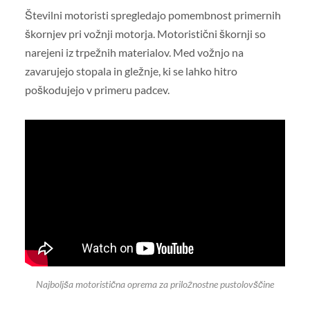
Številni motoristi spregledajo pomembnost primernih
škornjev pri vožnji motorja. Motoristični škornji so
narejeni iz trpežnih materialov. Med vožnjo na
zavarujejo stopala in gležnje, ki se lahko hitro
poškodujejo v primeru padcev.
Najboljša motoristična oprema za priložnostne pustolovščine