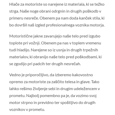
Hlače za motoriste so narejene iz materiala, ki se težko
strga. Naše noge obrani odrgnin in drugih poškodb v
primeru nesreče. Obenem pa nam doda kanček stila, ki
bo dovršil naš izgled profesionalnega voznika motorja.
Motoristične jakne zavarujejo naše telo pred izgubo
toplote pri vožnji. Obenem pa nas v toplem vremenu
tudi hladijo. Narejene so iz usnja in drugih trpežnih
materialov, ki obranijo naše telo pred poškodbami, ki
se zgodijo pri padcih ter drugih nesrečah.
Vedno je priporočljivo, da izberemo kakovostno
opremo za motoriste za zaščito telesa in glave. Tako
lahko rešimo življenje sebi in drugim udeležencem v
prometu. Najbolj pomembno pa je, da vozimo svoj
motor strpno in previdno ter spoštljivo do drugih
voznikov v prometu.