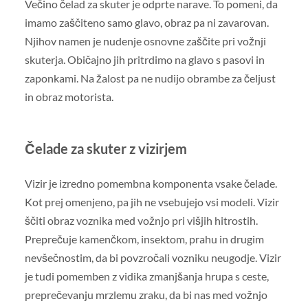
Večino čelad za skuter je odprte narave. To pomeni, da
imamo zaščiteno samo glavo, obraz pa ni zavarovan.
Njihov namen je nudenje osnovne zaščite pri vožnji
skuterja. Običajno jih pritrdimo na glavo s pasovi in
zaponkami. Na žalost pa ne nudijo obrambe za čeljust
in obraz motorista.
Čelade za skuter z vizirjem
Vizir je izredno pomembna komponenta vsake čelade.
Kot prej omenjeno, pa jih ne vsebujejo vsi modeli. Vizir
ščiti obraz voznika med vožnjo pri višjih hitrostih.
Preprečuje kamenčkom, insektom, prahu in drugim
nevšečnostim, da bi povzročali vozniku neugodje. Vizir
je tudi pomemben z vidika zmanjšanja hrupa s ceste,
preprečevanju mrzlemu zraku, da bi nas med vožnjo